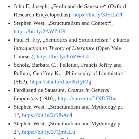
John E. Joseph, „Ferdinand de Saussure“ (Oxford
Research Encyclopedias),
https://bit.ly/315QuTl
Stephen West, „Structuralism and Context“,
https://bit.ly/2AWZ4J9
Paul H. Fry, „Semiotics and Structurelism“ z kurzu
Introduction to Theory of Literature
(Open Yale
Courses),
https://bit.ly/3hWWdkk
Scholz, Barbara C., Pelletier, Francis Jeffry and
Pullum, Geoffrey K., „Philosophy of Linguistics"
(SEP),
https://stanford.io/3hTylOg
Ferdinand de Saussure,
Course in General
Linguistics
(1916),
https://amzn.to/3fND5Dw
Stephen West, „Structuralism and Mythology pt.
1“,
https://bit.ly/2zUbAc4
Stephen West, „Structuralism and Mythology pt.
2“,
https://bit.ly/37QmGLu