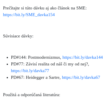
Prečítajte si túto dávku aj ako článok na SME:
https://bit.ly/SME_davka154
Súvisiace dávky:
PD#144: Postmodernizmus,
https://bit.ly/davka144
PD#77: Závisí realita od náš či my od nej?,
https://bit.ly/davka77
PD#67: Heidegger a Sartre,
https://bit.ly/davka67
Použitá a odporúčaná literatúra: