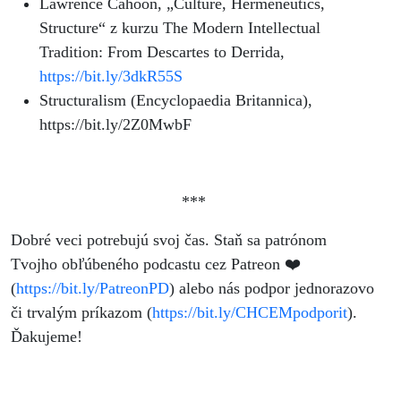
Lawrence Cahoon, „Culture, Hermeneutics,
Structure“ z kurzu The Modern Intellectual
Tradition: From Descartes to Derrida,
https://bit.ly/3dkR55S
Structuralism (Encyclopaedia Britannica),
https://bit.ly/2Z0MwbF
***
Dobré veci potrebujú svoj čas. Staň sa patrónom
Tvojho obľúbeného podcastu cez Patreon ❤️
(
https://bit.ly/PatreonPD
) alebo nás podpor jednorazovo
či trvalým príkazom (
https://bit.ly/CHCEMpodporit
).
Ďakujeme!