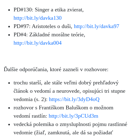
PD#130: Singer a etika zvierat,
http://bit.ly/davka130
PD#97: Aristoteles o duši,
http://bit.ly/davka97
PD#4: Základné morálne teórie,
http://bit.ly/davka004
Ďalšie odporúčania, ktoré zazneli v rozhovore:
trochu starší, ale stále veľmi dobrý prehľadový
článok o vedomí a neurovede, opisujúci tri stupne
vedomia (s. 2):
https://bit.ly/3dyD4oQ
rozhovor s Františkom Baluškom o možnom
vedomí rastlín:
http://bit.ly/3pCUd3m
vedecká polemika o zmysluplnosti pojmu rastlinné
vedomie (žiaľ, zamknutá, ale dá sa požiadať