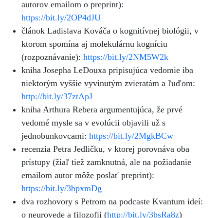
autorov emailom o preprint):
https://bit.ly/2OP4dJU
článok Ladislava Kováča o kognitívnej biológii, v
ktorom spomína aj molekulárnu kogníciu
(rozpoznávanie):
https://bit.ly/2NM5W2k
kniha Josepha LeDouxa pripisujúca vedomie iba
niektorým vyššie vyvinutým zvieratám a ľuďom:
http://bit.ly/37ztApJ
kniha Arthura Rebera argumentujúca, že prvé
vedomé mysle sa v evolúcii objavili už s
jednobunkovcami:
https://bit.ly/2MgkBCw
recenzia Petra Jedličku, v ktorej porovnáva oba
prístupy (žiaľ tiež zamknutná, ale na požiadanie
emailom autor môže poslať preprint):
https://bit.ly/3bpxmDg
dva rozhovory s Petrom na podcaste Kvantum ideí:
o neurovede a filozofii (
http://bit.ly/3bsRa8z
)