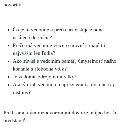
ich prestať
hovorili:
jesť?
Čo je to vedomie a prečo neexistuje žiadna
ustálená definícia?
Prečo má vedomie viacero úrovní a majú tú
najvyššiu len ľudia?
Ako súvisí s vedomím pamäť, úmyselnosť nášho
konania a slobodná vôľa?
Je vedomie zdrojom morálky?
A aký druh vedomia majú zvieratá a dokonca aj
rastliny?
Pred samotným rozhovorom mi dovoľte môjho hosťa
predstaviť: