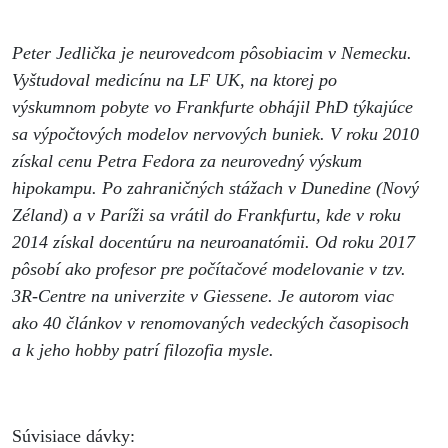
Peter Jedlička je neurovedcom pôsobiacim v Nemecku.
Vyštudoval medicínu na LF UK, na ktorej po
výskumnom pobyte vo Frankfurte obhájil PhD týkajúce
sa výpočtových modelov nervových buniek. V roku 2010
získal cenu Petra Fedora za neurovedný výskum
hipokampu. Po zahraničných stážach v Dunedine (Nový
Zéland) a v Paríži sa vrátil do Frankfurtu, kde v roku
2014 získal docentúru na neuroanatómii. Od roku 2017
pôsobí ako profesor pre počítačové modelovanie v tzv.
3R-Centre na univerzite v Giessene. Je autorom viac
ako 40 článkov v renomovaných vedeckých časopisoch
a k
jeho hobby patrí filozofia mysle.
Súvisiace dávky: