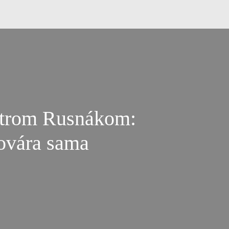
etrom Rusnákom:
ovára sama