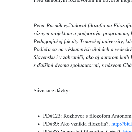
Pred samotným rozhovorom mi dovoľte môjho
Peter Rusnák
vyštudoval filozofiu na Filozof
rôznym projektom a podporným programom, kto
Pedagogickej fakulty Trnavskej univerzity, 
Podieľa sa na výskumných úlohách a vedecký
Slovensku i v zahraničí, ako aj autorom kníh
s ďalšími dvoma spoluautormi, s názvom Chápan
Súvisiace dávky:
PD#123: Rozhovor s filozofom Antono
PD#39: Ako vznikla filozofia?,
http://bit
PD#38: Vymysleli filozofiou Gréci?,
http