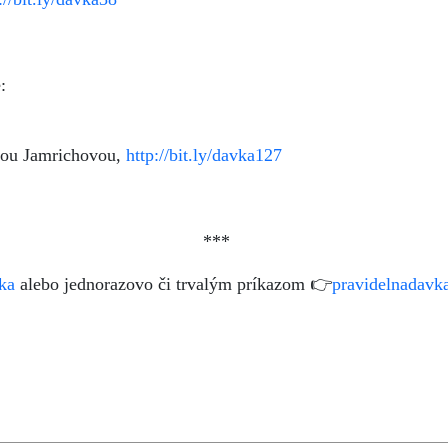
:
iou Jamrichovou,
http://bit.ly/davka127
***
ka
alebo jednorazovo či trvalým príkazom 👉
pravidelnadavk