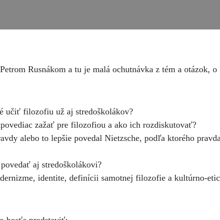
etrom Rusnákom a tu je malá ochutnávka z tém a otázok, o 
é učiť filozofiu už aj stredoškolákov?
povediac zažať pre filozofiou a ako ich rozdiskutovať?
ravdy alebo to lepšie povedal Nietzsche, podľa ktorého pravd
 povedať aj stredoškolákovi?
ernizme, identite, definícii samotnej filozofie a kultúrno-eti