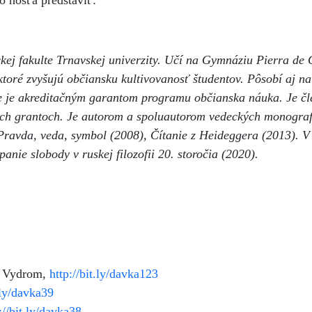
 hosťa predstaviť:
ickej fakulte Trnavskej univerzity. Učí na Gymnáziu Pierra de
ré zvyšujú občiansku kultivovanosť študentov. Pôsobí aj na
kde je akreditačným garantom programu občianska náuka. Je č
ch grantoch. Je autorom a spoluautorom vedeckých monograf
 Pravda, veda, symbol (2008), Čítanie z Heideggera (2013). V
ie slobody v ruskej filozofii 20. storočia (2020).
m Vydrom,
http://bit.ly/davka123
.ly/davka39
://bit.ly/davka38