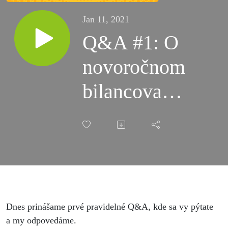
Jan 11, 2021
Q&A #1: O
novoročnom
bilancovaní,
zastaralej
scholastike
a rasistickej
vede
Dnes prinášame prvé pravidelné Q&A, kde sa vy pýtate
a my odpovedáme.