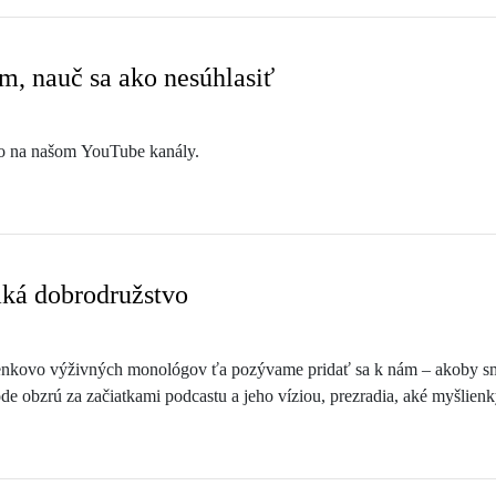
ém, nauč sa ako nesúhlasiť
eo na našom YouTube kanály.
aká dobrodružstvo
nkovo výživných monológov ťa pozývame pridať sa k nám – akoby sme 
óde obzrú za začiatkami podcastu a jeho víziou, prezradia, aké myšlien