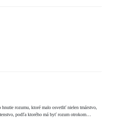
hnutie rozumu, ktoré malo osvetliť nielen tmárstvo,
svietenstvo, podľa ktorého má byť rozum otrokom
pohľade na rolu náboženstva a význame sekulárnosti
akub a Andrej.