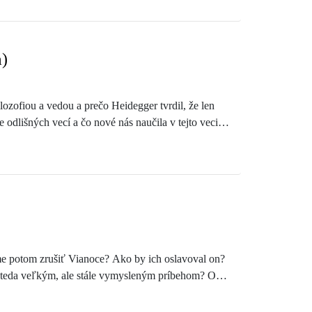
m)
lozofiou a vedou a prečo Heidegger tvrdil, že len
 odlišných vecí a čo nové nás naučila v tejto veci
áme potom zrušiť Vianoce? Ako by ich oslavoval on?
u – teda veľkým, ale stále vymysleným príbehom? O