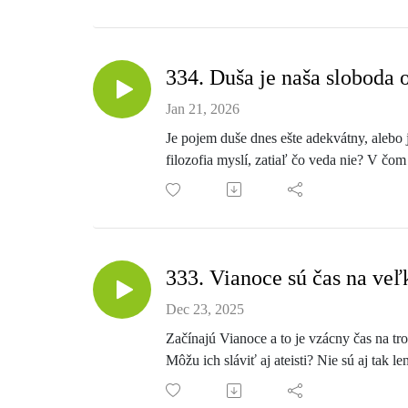
334. Duša je naša sloboda
Jan 21, 2026
Je pojem duše dnes ešte adekvátny, alebo 
filozofia myslí, zatiaľ čo veda nie? V čom
plasticita mozgu? O týchto a ďalších ot
333. Vianoce sú čas na veľ
Dec 23, 2025
Začínajú Vianoce a to je vzácny čas na t
Môžu ich sláviť aj ateisti? Nie sú aj tak
týchto a ďalších otázkach vás aj dnes roz