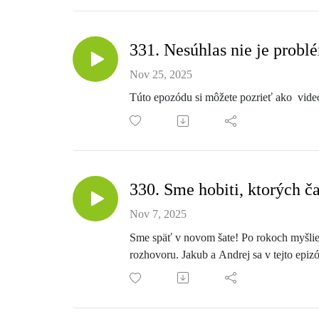
331. Nesúhlas nie je probl
Nov 25, 2025
Túto epozódu si môžete pozrieť ako vid
330. Sme hobiti, ktorých č
Nov 7, 2025
Sme späť v novom šate! Po rokoch myšlie
rozhovoru. Jakub a Andrej sa v tejto epiz
otázku za milión: