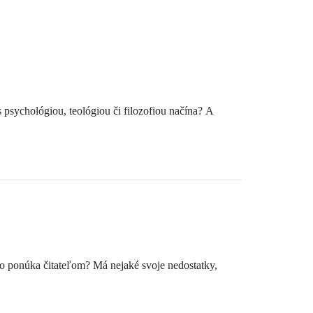
sychológiou, teológiou či filozofiou načína? A
o ponúka čitateľom? Má nejaké svoje nedostatky,