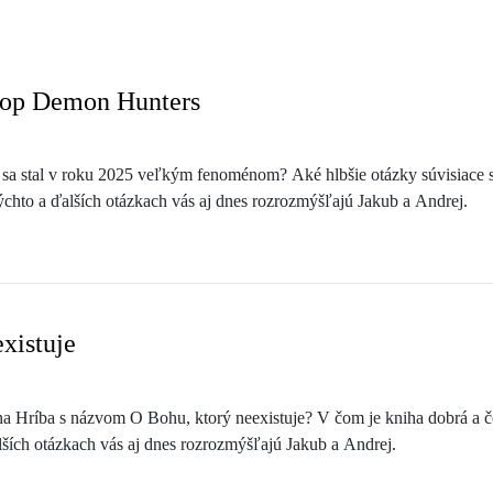
Pop Demon Hunters
a stal v roku 2025 veľkým fenoménom? Aké hlbšie otázky súvisiace s p
 týchto a ďalších otázkach vás aj dnes rozrozmýšľajú Jakub a Andrej.
existuje
na Hríba s názvom O Bohu, ktorý neexistuje? V čom je kniha dobrá a č
ších otázkach vás aj dnes rozrozmýšľajú Jakub a Andrej.