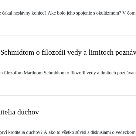
e čakal neslávny koniec? Aké bolo jeho spojenie s okultizmom? V čom
Schmidtom o filozofii vedy a limitoch pozná
 filozofom Martinom Schmidtom o filozofii vedy a limitoch poznávan
titelia duchov
prví krotitelia duchov? A ako to všetko súvisí s diskusiami o vedecko