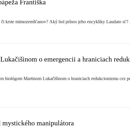
pápeža Františka
i či krste mimozemšťanov? Aký bol prínos jeho encykliky Laudato si'? 
Lukačišinom o emergencii a hraniciach redu
 biológom Martinom Lukačišinom o hraniciach redukcionizmu cez priz
d mystického manipulátora