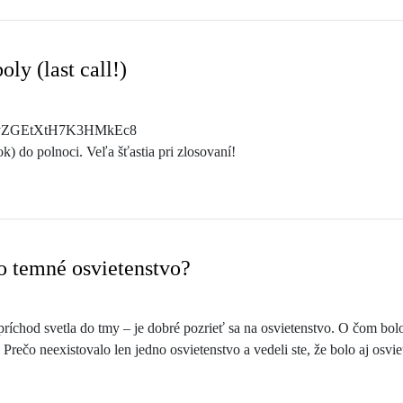
ly (last call!)
.gle/yZGEtXtH7K3HMkEc8
k) do polnoci. Veľa šťastia pri zlosovaní!
o temné osvietenstvo?
chod svetla do tmy – je dobré pozrieť sa na osvietenstvo. O čom bolo 
ým? Prečo neexistovalo len jedno osvietenstvo a vedeli ste, že bolo aj o
ozerajú rôzne na dôležitosť rozumu, rovnaká rôznorodosť existuje pri 
osvietenstve? O týchto a ďalších otázkach vás aj dnes rozrozmýšľajú J