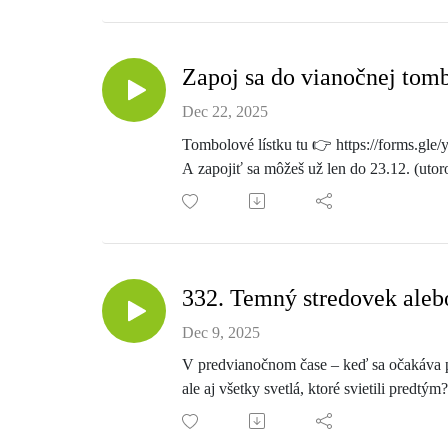
Zapoj sa do vianočnej tombo
Dec 22, 2025
Tombolové lístku tu 👉 https://forms
A zapojiť sa môžeš už len do 23.12. (utoro
332. Temný stredovek aleb
Dec 9, 2025
V predvianočnom čase – keď sa očakáva prí
ale aj všetky svetlá, ktoré svietili predt
vášní? A nielenže sa rôzne osvietenstvá p
spoločnosti. Počuli ste už o náboženskom 