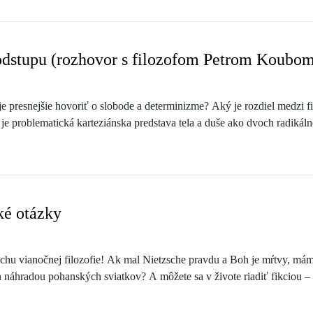
 odstupu (rozhovor s filozofom Petrom Koubo
je presnejšie hovoriť o slobode a determinizme? Aký je rozdiel medzi fi
 je problematická karteziánska predstava tela a duše ako dvoch radikálne
ázkach sa Jakub rozpráva s českým filozofom Petrom Koubom.
ké otázky
rochu vianočnej filozofie! Ak mal Nietzsche pravdu a Boh je mŕtvy, m
 len náhradou pohanských sviatkov? A môžete sa v živote riadiť fikcio
rozmýšľajú Jakub a Andrej.