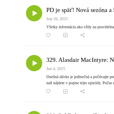
PD je späť! Nová sezóna a 
Sep 26, 2025
Všetky informácia ako vždy na pravidelna
329. Alasdair MacIntyre: N
Jun 4, 2025
Dnešná dávke je jedinečná a počúvajte pr
naň nájdete v popise tejto epizódy. Poča
prekladateľa Nathana Pinkoskiho v časop