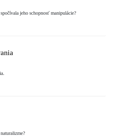
 spočívala jeho schopnosť manipulácie?
vania
ia.
m naturalizme?