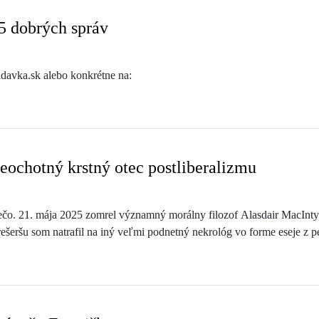
5 dobrých správ
davka.sk alebo konkrétne na:
eochotný krstný otec postliberalizmu
ečo. 21. mája 2025 zomrel významný morálny filozof Alasdair MacInty
s rešeršu som natrafil na iný veľmi podnetný nekrológ vo forme eseje 
ise Compact.