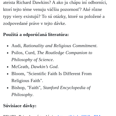
ateista Richard Dawkins? A ako ju chápu iní odborníci,
ktorí tejto téme venuju väčšiu pozornosť? Aké rôzne
typy viery existujú? To sú otázky, ktoré su položené a
zodpovedané práve v tejto dávke.
Použitá a odporúčaná literatúra:
Audi,
Rationality and Religious Commitment
.
Psilos, Curd,
The Routledge Companion to
Philosophy of Science
.
McGrath,
Dawkin’s God
.
Bloom, "Scientific Faith Is Different From
Religious Faith".
Bishop, "Faith",
Stanford Encyclopedia of
Philosophy
.
Súvisiace dávky: