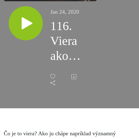
Jan 24, 2020
116.
Viera
ako
duševná
porucha?
Čo je to viera? Ako ju chápe napríklad významný