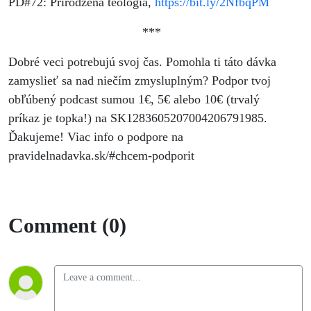
PD#72: Prirodzená teológia,
https://bit.ly/2NfbqPM
***
Dobré veci potrebujú svoj čas. Pomohla ti táto dávka
zamyslieť sa nad niečím zmysluplným? Podpor tvoj
obľúbený podcast sumou 1€, 5€ alebo 10€ (trvalý
príkaz je topka!) na SK1283605207004206791985.
Ďakujeme! Viac info o podpore na
pravidelnadavka.sk/#chcem-podporit
Comment (0)