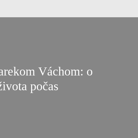
Marekom Váchom: o
života počas