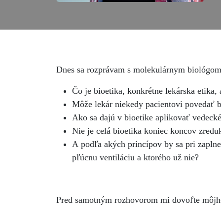
Dnes sa rozprávam s molekulárnym biológom 
Čo je bioetika, konkrétne lekárska etika,
Môže lekár niekedy pacientovi povedať b
Ako sa dajú v bioetike aplikovať vedecké
Nie je celá bioetika koniec koncov zredu
A podľa akých princípov by sa pri zapln
pľúcnu ventiláciu a ktorého už nie?
Pred samotným rozhovorom mi dovoľte môjho