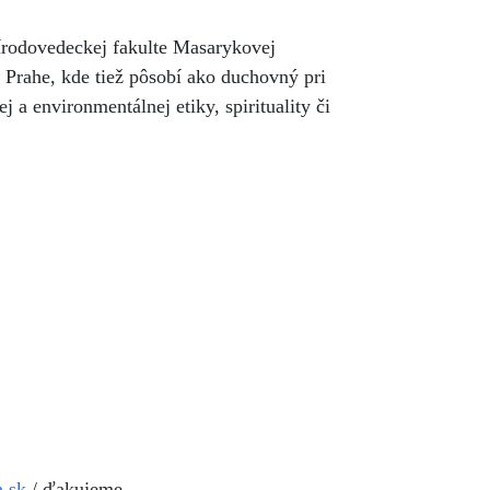
írodovedeckej fakulte Masarykovej
v Prahe, kde tiež pôsobí ako duchovný pri
 a environmentálnej etiky, spirituality či
a.sk
/ ďakujeme