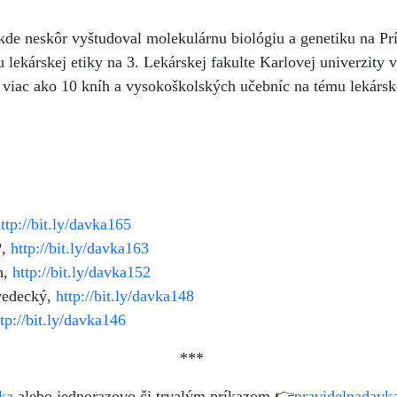
kde neskôr vyštudoval molekulárnu biológiu a genetiku na Pr
 lekárskej etiky na 3. Lekárskej fakulte Karlovej univerzity 
 viac ako 10 kníh a vysokoškolských učebníc na tému lekárskej
ttp://bit.ly/davka165
?,
http://bit.ly/davka163
h,
http://bit.ly/davka152
vedecký,
http://bit.ly/davka148
ttp://bit.ly/davka146
***
ka
alebo jednorazovo či trvalým príkazom 👉
pravidelnadavk