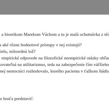
a bioetikom Marekom Váchom a tu je malá ochutnávka z tém 
 a aké rôzne hodnotové prístupy v nej existujú?
ielu, milosrdnú lož?
 empirické odpovede na filozofické neempirické otázky ohľad
kovateľná na utilitarizmus, teda na zabezpečenie čím väčšieh
enej nemocnici rozhodovalo, ktorého pacienta v ťažkom štádiu
 hosťa predstaviť: