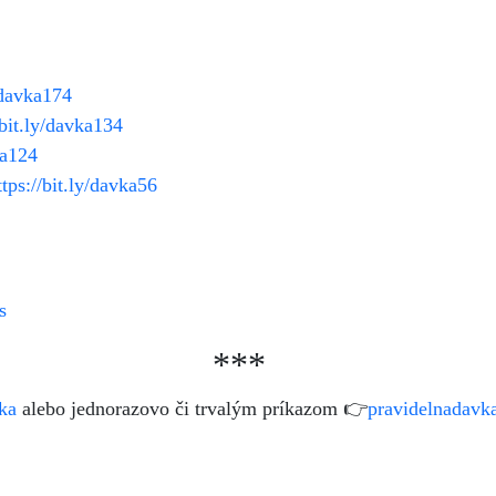
y/davka174
/bit.ly/davka134
ka124
ttps://bit.ly/davka56
s
***
ka
alebo jednorazovo či trvalým príkazom 👉
pravidelnadavk