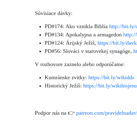
Súvisiace dávky:
PD#174: Ako vznikla Biblia
http://bit.l
PD#134: Apokalypsa a armagedon
http:/
PD#124: Árijský Ježiš,
https://bit.ly/dav
PD#56: Slováci v starovekej synagóge,
h
V rozhovore zaznelo alebo odporúčame:
Kumránske zvitky:
https://bit.ly/wikidds
Historický Ježiš:
https://bit.ly/wikihisjesu
Podpor nás na 👉
patreon.com/pravidelnadav