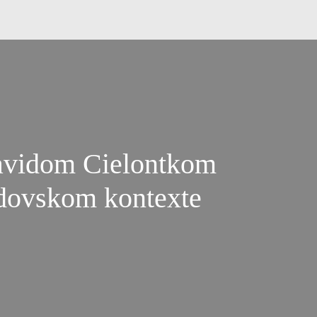
avidom Cielontkom
židovskom kontexte