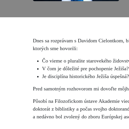
Dnes sa rozprávam s Davidom Cielontkom, bibl
ktorých sme hovorili:
Čo vieme o pluralite starovekého židovst
V čom je dôležité pre pochopenie Ježiša?
Je disciplína historického Ježiša úspešná
Pred samotným rozhovorom mi dovoľte môjho
Pôsobí na Filozofickom ústave Akademie vied 
doktorát z biblistiky a počas svojho doktoran
a nedávno bol zvolený do zboru Európskej aso