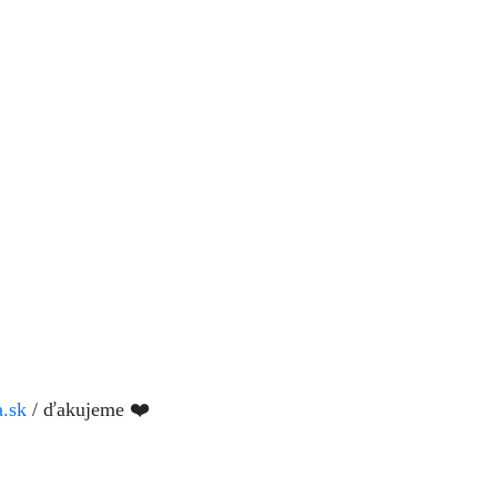
a.sk
/ ďakujeme ❤️