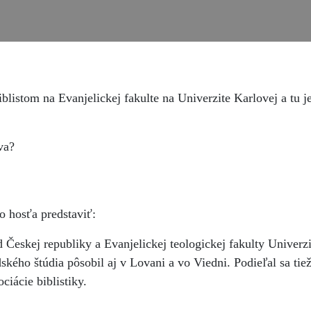
istom na Evanjelickej fakulte na Univerzite Karlovej a tu j
va?
?
 hosťa predstaviť:
Českej republiky a Evanjelickej teologickej fakulty Univerzit
dského štúdia pôsobil aj v Lovani a vo Viedni. Podieľal sa ti
ciácie biblistiky.